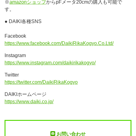
※
amazonショップ
からpFメータ20cmの購入も可能で
す。
● DAIKI各種SNS
Facebook
https://www.facebook.com/DaikiRikaKogyo.Co.Ltd/
Instagram
https://www.instagram.com/daikirikakogyo/
Twitter
https://twitter.com/DaikiRikaKogyo
DAIKIホームページ
https://www.daiki.co.jp/
お問い合わせ