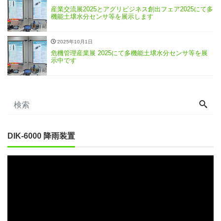
産業交流展2025とアグリビジネス創出フェア2025にて多
機能土壌水分センサ等を展示します
2025年10月1日
危機管理産業展 2025にて多機能土壌水分センサ等を展
示中です
DIK-6000 降雨装置
動
画
プ
レ
ー
ヤ