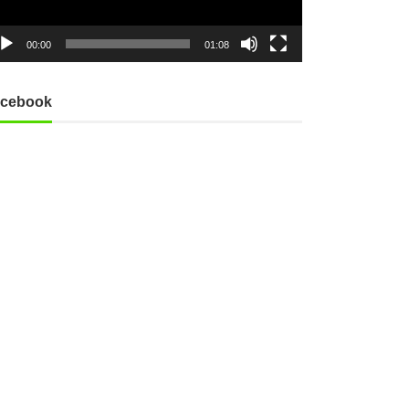
00:00
01:08
cebook