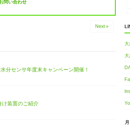
お問い合わせ
Next »
LI
大
大
DA
能土壌水分センサ年度末キャンペーン開催！
Fa
In
Yo
分け装置のご紹介
月