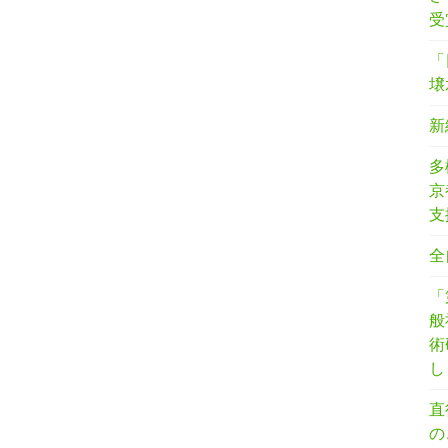
受
「
壌
新
多
京
支
全
「
般
術
し
直
の