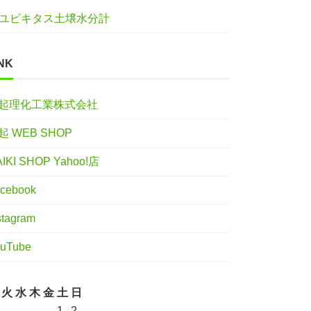
ユビキタス土壌水分計
NK
起理化工業株式会社
起 WEB SHOP
IKI SHOP Yahoo!店
cebook
stagram
uTube
火
水
木
金
土
日
1
2