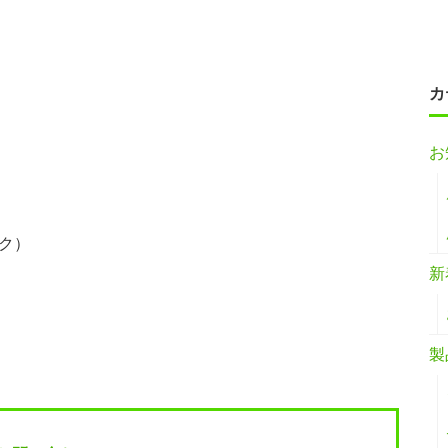
カ
お
ク）
新
製