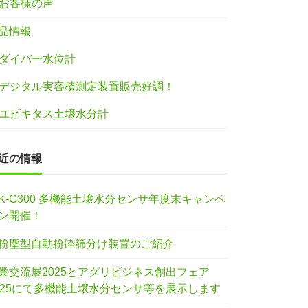
お客様の声
品情報
ダイバー水位計
デジタル実容積測定装置販売好調！
ユビキタス土壌水分計
近の情報
IK-G300 多機能土壌水分センサ年度末キャンペ
ン開催！
粉塵型自動粉砕篩分け装置のご紹介
業交流展2025とアグリビジネス創出フェア
025にて多機能土壌水分センサ等を展示します