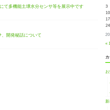
25にて多機能土壌水分センサ等を展示中です
3
10
17
24
2
サ、開発秘話について
« 
カ
お
新