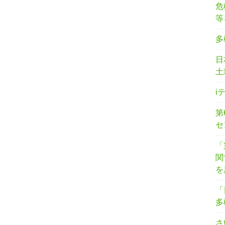
危
等
多
日
土
i
第
セ
「
関
を
「
多
さ