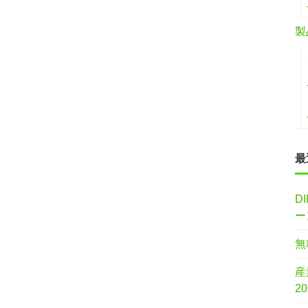
製
最
D
ー
無
産
2