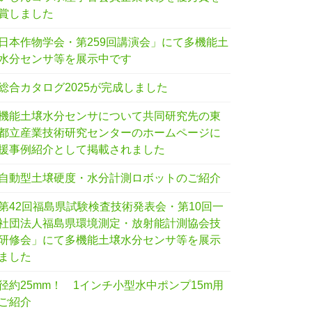
賞しました
日本作物学会・第259回講演会」にて多機能土
水分センサ等を展示中です
総合カタログ2025が完成しました
機能土壌水分センサについて共同研究先の東
都立産業技術研究センターのホームページに
援事例紹介として掲載されました
自動型土壌硬度・水分計測ロボットのご紹介
第42回福島県試験検査技術発表会・第10回一
社団法人福島県環境測定・放射能計測協会技
研修会」にて多機能土壌水分センサ等を展示
ました
径約25mm！ 1インチ小型水中ポンプ15m用
ご紹介