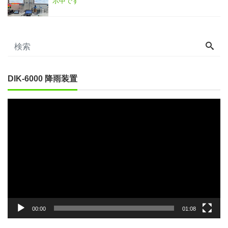
示中です
DIK-6000 降雨装置
動
画
プ
レ
ー
ヤ
ー
00:00
01:08