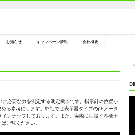
お知らせ
キャンペーン情報
会社概要
D
動
のに必要な力を測定する測定機器です。指示針の位置か
画
める参考にします。弊社では表示器タイプのpFメータ
プ
ラインナップしております。また、実際に埋設する様子
レ
ればご覧ください。
ー