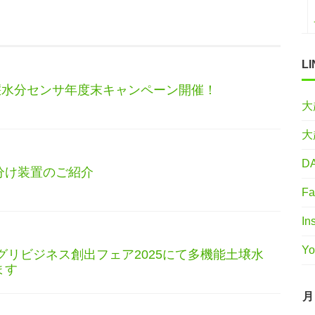
LI
能土壌水分センサ年度末キャンペーン開催！
大
大
DA
分け装置のご紹介
Fa
In
Yo
アグリビジネス創出フェア2025にて多機能土壌水
ます
月