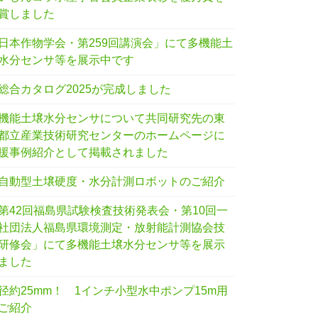
賞しました
日本作物学会・第259回講演会」にて多機能土
水分センサ等を展示中です
総合カタログ2025が完成しました
機能土壌水分センサについて共同研究先の東
都立産業技術研究センターのホームページに
援事例紹介として掲載されました
自動型土壌硬度・水分計測ロボットのご紹介
第42回福島県試験検査技術発表会・第10回一
社団法人福島県環境測定・放射能計測協会技
研修会」にて多機能土壌水分センサ等を展示
ました
径約25mm！ 1インチ小型水中ポンプ15m用
ご紹介