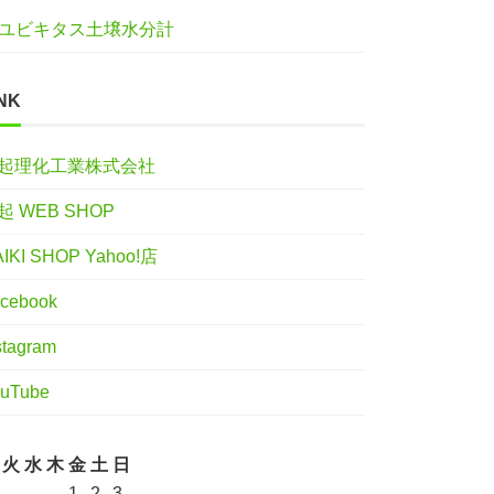
ユビキタス土壌水分計
NK
起理化工業株式会社
起 WEB SHOP
IKI SHOP Yahoo!店
cebook
stagram
uTube
火
水
木
金
土
日
1
2
3