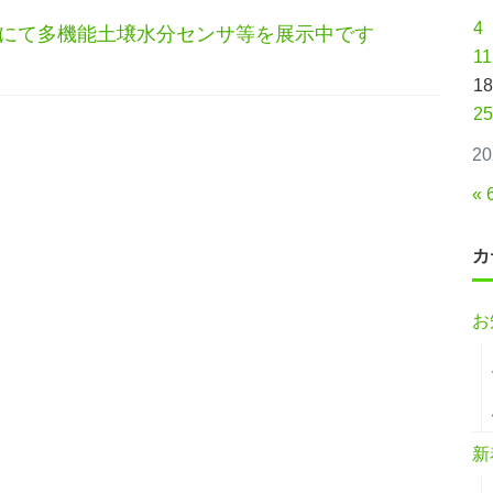
4
25にて多機能土壌水分センサ等を展示中です
11
18
25
2
« 
カ
お
新