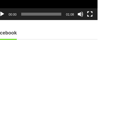
00:00
01:08
cebook