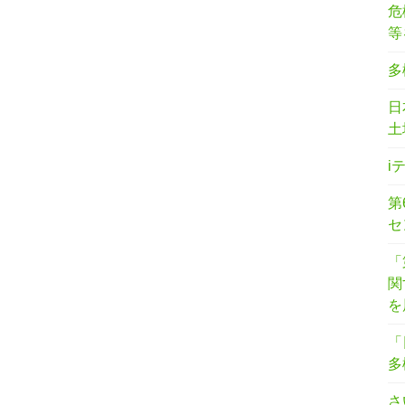
危
等
多
日
土
i
第
セ
「
関
を
「
多
さ