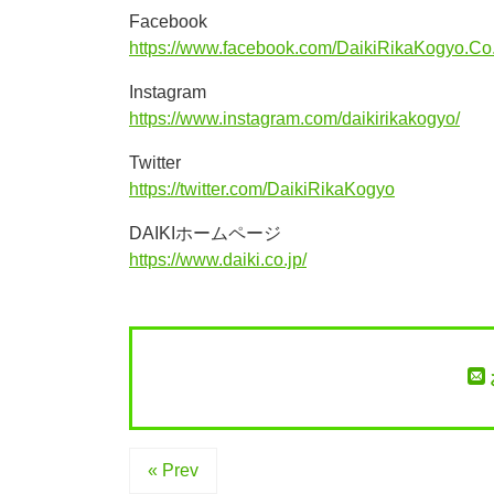
Facebook
https://www.facebook.com/DaikiRikaKogyo.Co.
Instagram
https://www.instagram.com/daikirikakogyo/
Twitter
https://twitter.com/DaikiRikaKogyo
DAIKIホームページ
https://www.daiki.co.jp/
« Prev