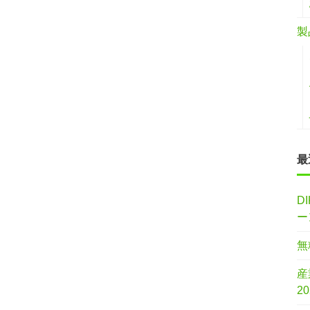
製
最
D
ー
無
産
2