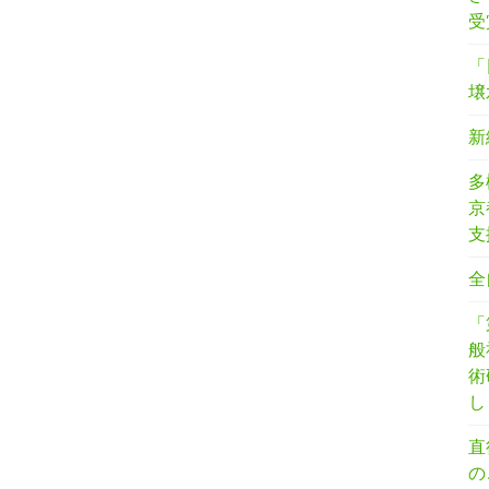
受
「
壌
新
多
京
支
全
「
般
術
し
直
の