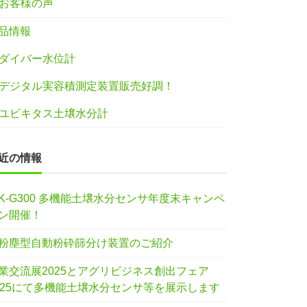
お客様の声
品情報
ダイバー水位計
デジタル実容積測定装置販売好調！
ユビキタス土壌水分計
近の情報
IK-G300 多機能土壌水分センサ年度末キャンペ
ン開催！
粉塵型自動粉砕篩分け装置のご紹介
業交流展2025とアグリビジネス創出フェア
025にて多機能土壌水分センサ等を展示します