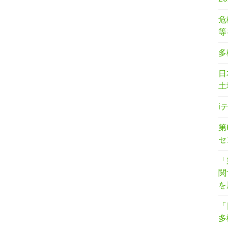
危
等
多
日
土
i
第
セ
「
関
を
「
多