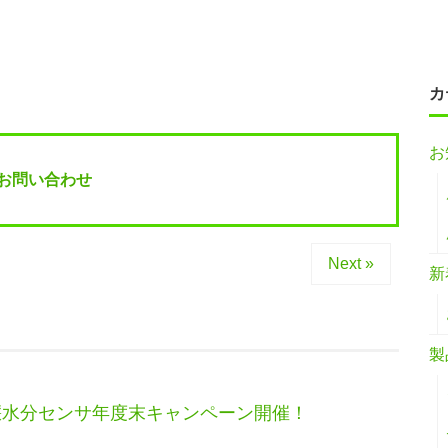
カ
お
お問い合わせ
Next »
新
製
能土壌水分センサ年度末キャンペーン開催！