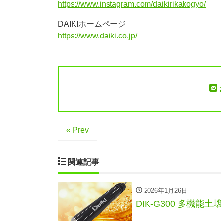
https://www.instagram.com/daikirikakogyo/
DAIKIホームページ
https://www.daiki.co.jp/
« Prev
関連記事
2026年1月26日
DIK-G300 多機