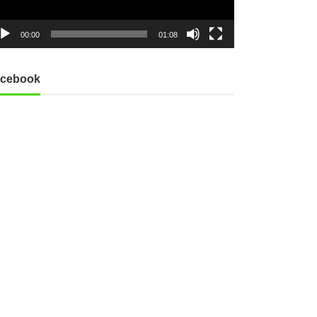
00:00
01:08
cebook