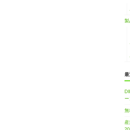
製
最
D
ー
無
産
2