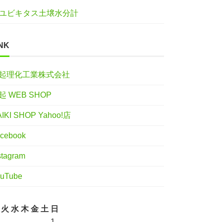
ユビキタス土壌水分計
NK
起理化工業株式会社
起 WEB SHOP
IKI SHOP Yahoo!店
cebook
stagram
uTube
火
水
木
金
土
日
1