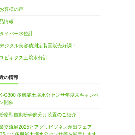
お客様の声
品情報
ダイバー水位計
デジタル実容積測定装置販売好調！
ユビキタス土壌水分計
近の情報
IK-G300 多機能土壌水分センサ年度末キャンペ
ン開催！
粉塵型自動粉砕篩分け装置のご紹介
業交流展2025とアグリビジネス創出フェア
025にて多機能土壌水分センサ等を展示します