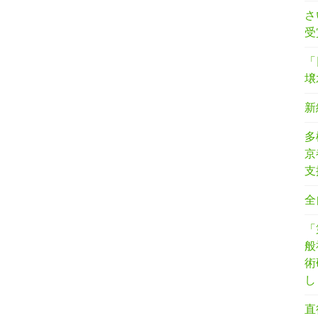
さ
受
「
壌
新
多
京
支
全
「
般
術
し
直