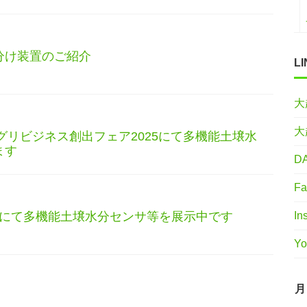
分け装置のご紹介
LI
大
大
アグリビジネス創出フェア2025にて多機能土壌水
ます
DA
Fa
In
25にて多機能土壌水分センサ等を展示中です
Yo
月