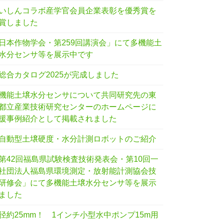
いしんコラボ産学官会員企業表彰を優秀賞を
賞しました
日本作物学会・第259回講演会」にて多機能土
水分センサ等を展示中です
総合カタログ2025が完成しました
機能土壌水分センサについて共同研究先の東
都立産業技術研究センターのホームページに
援事例紹介として掲載されました
自動型土壌硬度・水分計測ロボットのご紹介
第42回福島県試験検査技術発表会・第10回一
社団法人福島県環境測定・放射能計測協会技
研修会」にて多機能土壌水分センサ等を展示
ました
径約25mm！ 1インチ小型水中ポンプ15m用