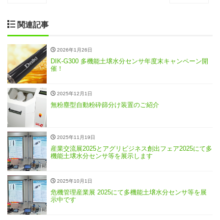
関連記事
2026年1月26日
DIK-G300 多機能土壌水分センサ年度末キャンペーン開
催！
2025年12月1日
無粉塵型自動粉砕篩分け装置のご紹介
2025年11月19日
産業交流展2025とアグリビジネス創出フェア2025にて多
機能土壌水分センサ等を展示します
2025年10月1日
危機管理産業展 2025にて多機能土壌水分センサ等を展
示中です