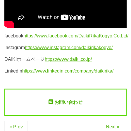
facebook
https://www.facebook.com/DaikiRikaKogyo.Co.Ltd/
Instagram
https://www.instagram.com/daikirikakogyo/
DAIKIホームページ
https://www.daiki.co.jp/
LinkedIn
https://www.linkedin.com/company/daikirika/
お問い合わせ
« Prev
Next »