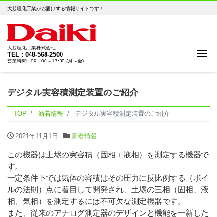
大起理化工業がお届けする情報サイトです！
大起理化工業株式会社
Me
TEL : 048-568-2500
営業時間 : 09 : 00～17:30 (月～金)
デジタル実容積測定装置のご紹介
TOP
新着情報
デジタル実容積測定装置のご紹介
2021年11月1日
新着情報
この機器は土壌の実容積（固相＋液相）を測定する機器で
す。
一定条件下では気体の容積はその圧力に反比例する（ボイ
ルの法則）点に着目して開発され、土壌の三相（固相、液
相、気相）を測定するには不可欠な測定機器です。
また、従来のアナログ測定器のデザインと機能を一新した