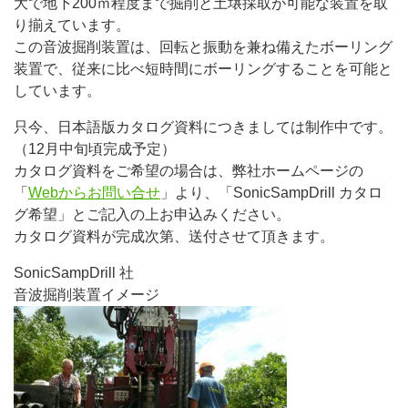
大で地下200ｍ程度まで掘削と土壌採取が可能な装置を取
り揃えています。
この音波掘削装置は、回転と振動を兼ね備えたボーリング
装置で、従来に比べ短時間にボーリングすることを可能と
しています。
只今、日本語版カタログ資料につきましては制作中です。
（12月中旬頃完成予定）
カタログ資料をご希望の場合は、弊社ホームページの
「
Webからお問い合せ
」より、「SonicSampDrill カタロ
グ希望」とご記入の上お申込みください。
カタログ資料が完成次第、送付させて頂きます。
SonicSampDrill 社
音波掘削装置イメージ