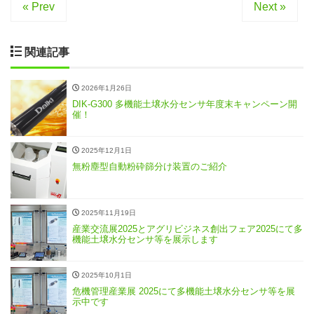
« Prev
Next »
関連記事
2026年1月26日
DIK-G300 多機能土壌水分センサ年度末キャンペーン開
催！
2025年12月1日
無粉塵型自動粉砕篩分け装置のご紹介
2025年11月19日
産業交流展2025とアグリビジネス創出フェア2025にて多
機能土壌水分センサ等を展示します
2025年10月1日
危機管理産業展 2025にて多機能土壌水分センサ等を展
示中です