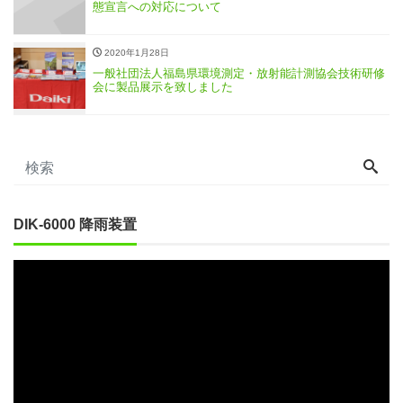
態宣言への対応について
2020年1月28日
一般社団法人福島県環境測定・放射能計測協会技術研修
会に製品展示を致しました
DIK-6000 降雨装置
動
画
プ
レ
ー
ヤ
ー